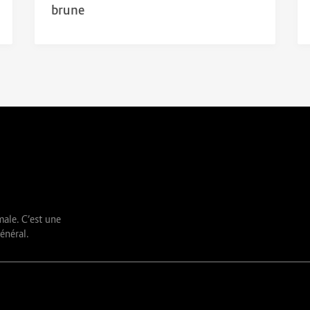
brune
male. C’est une
énéral.