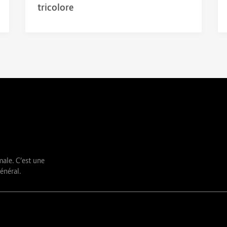
tricolore
male. C’est une
énéral.