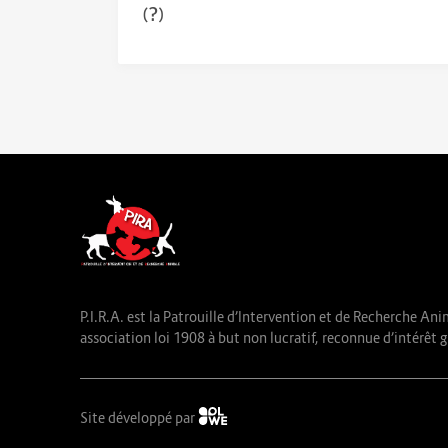
(?)
P.I.R.A. est la Patrouille d’Intervention et de Recherche Ani
association loi 1908 à but non lucratif, reconnue d’intérêt g
Site développé par