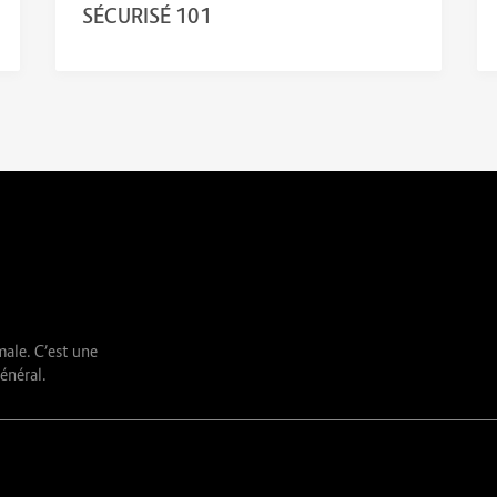
SÉCURISÉ 101
male. C’est une
énéral.