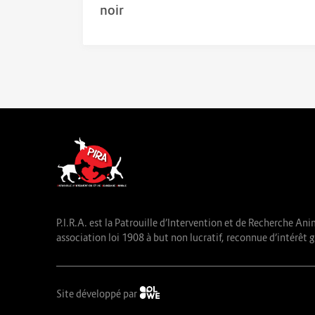
noir
P.I.R.A. est la Patrouille d’Intervention et de Recherche Ani
association loi 1908 à but non lucratif, reconnue d’intérêt g
Site développé par