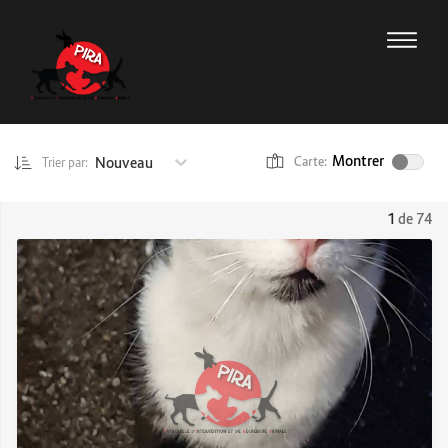
Montrer
Nouveau
Carte:
Trier par:
1
de 74