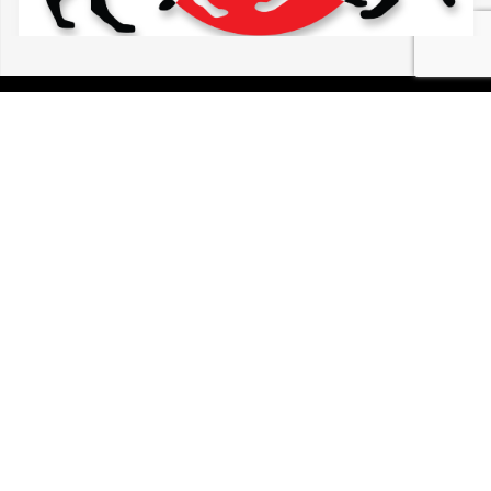
07/08/2026 SAINTE-CROIX-EN-PLAINE /
SUNDHOFFEN Européen noir et blanc
P.I.R.A. est la Patrouille d’Intervention et de Recherche
Animale. C’est une association loi 1908 à but non lucratif,
reconnue d’intérêt général.
Mentions légales
Politique de confidentialité
Retrouvez-nous sur Facebook
Site développé par