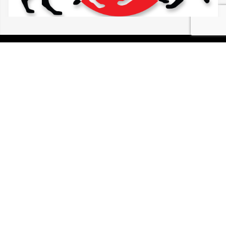
07/08/2026 HIRTZFELDEN CALOPSITTE
VUE ERRANTE
P.I.R.A. est la Patrouille d’Intervention et de Recherche
Animale. C’est une association loi 1908 à but non lucratif,
reconnue d’intérêt général.
Mentions légales
Politique de confidentialité
Retrouvez-nous sur Facebook
Site développé par