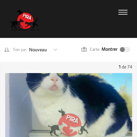
Montrer
Nouveau
Carte:
Trier par:
1
de 74