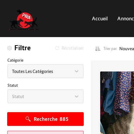
Accueil
Annonc
Filtre
Réinitialiser
Nouve
Trier par:
Catégorie
Toutes Les Catégories
Statut
Statut
Recherche
885