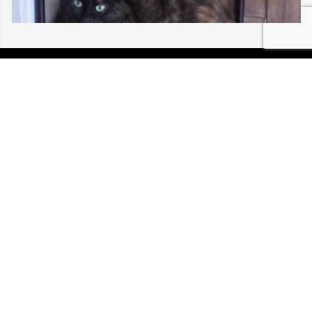
30/07/2026 SAINTE-MARIE-AUX-MINES 30
213
P.I.R.A. est la Patrouille d’Intervention et de Recherche
Animale. C’est une association loi 1908 à but non lucratif,
reconnue d’intérêt général.
Mentions légales
Politique de confidentialité
Retrouvez-nous sur Facebook
Site développé par