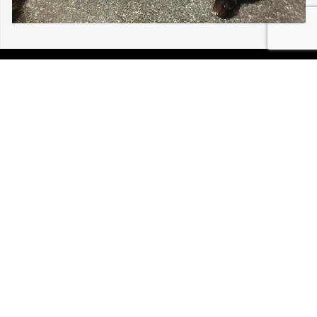
06/08/2026 BLOTZHEIM ALISÉA 30 211
P.I.R.A. est la Patrouille d’Intervention et de Recherche
Animale. C’est une association loi 1908 à but non lucratif,
reconnue d’intérêt général.
Mentions légales
Politique de confidentialité
Retrouvez-nous sur Facebook
Site développé par