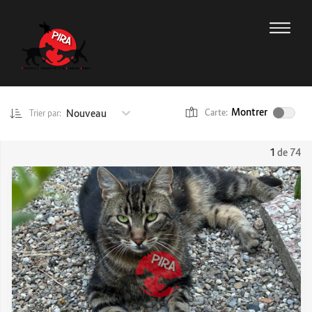
Montrer
Nouveau
Carte:
Trier par:
1
de 74