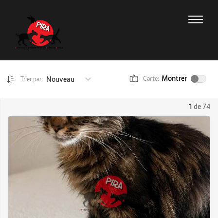
Montrer
Nouveau
Carte:
Trier par:
1
de 74