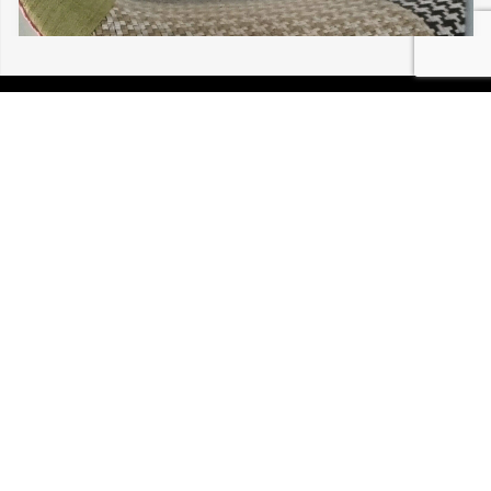
05/08/2026 BUHL PINCETTE 30 203
P.I.R.A. est la Patrouille d’Intervention et de Recherche
Animale. C’est une association loi 1908 à but non lucratif,
reconnue d’intérêt général.
Mentions légales
Politique de confidentialité
Retrouvez-nous sur Facebook
Site développé par