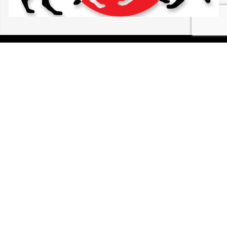
07/08/2026 HIRTZFELDEN CALOPSITTE
VUE ERRANTE
P.I.R.A. est la Patrouille d’Intervention et de Recherche
Animale. C’est une association loi 1908 à but non lucratif,
reconnue d’intérêt général.
Mentions légales
Politique de confidentialité
Retrouvez-nous sur Facebook
Site développé par