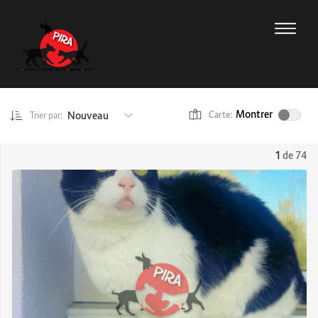
Montrer
Nouveau
Carte:
Trier par:
1
de 74