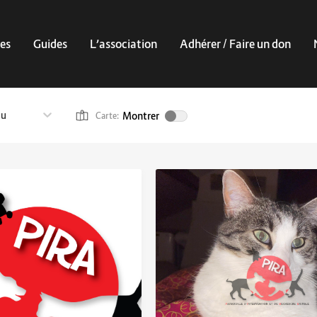
es
Guides
L’association
Adhérer / Faire un don
au
Montrer
Carte: