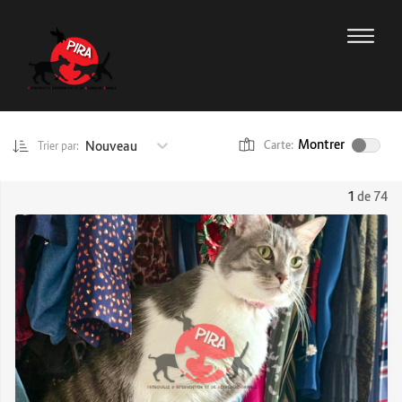
Montrer
Nouveau
Carte:
Trier par:
1
de 74