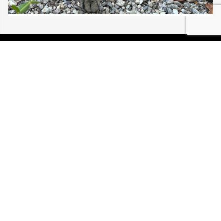
08/08/2026 COLMAR CHAT VU ERRANT
P.I.R.A. est la Patrouille d’Intervention et de Recherche
Animale. C’est une association loi 1908 à but non lucratif,
reconnue d’intérêt général.
Mentions légales
Politique de confidentialité
Retrouvez-nous sur Facebook
Site développé par