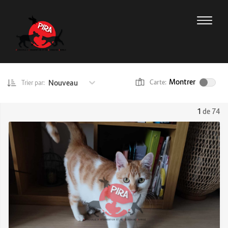
Montrer
Nouveau
Carte:
Trier par:
1
de 74