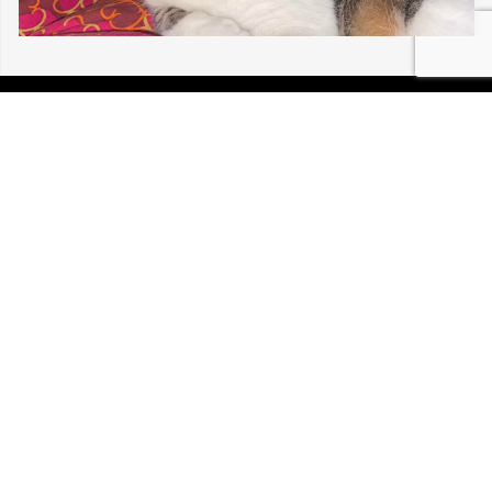
06/08/2026 MULHOUSE NENELLE 30 197
P.I.R.A. est la Patrouille d’Intervention et de Recherche
Animale. C’est une association loi 1908 à but non lucratif,
reconnue d’intérêt général.
Mentions légales
Politique de confidentialité
Retrouvez-nous sur Facebook
Site développé par