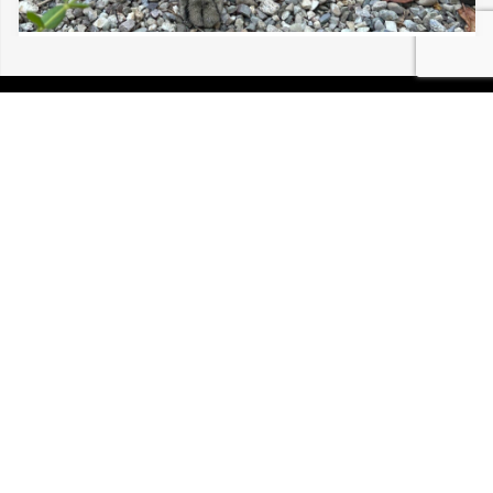
08/08/2026 COLMAR CHAT VU ERRANT
P.I.R.A. est la Patrouille d’Intervention et de Recherche
Animale. C’est une association loi 1908 à but non lucratif,
reconnue d’intérêt général.
Mentions légales
Politique de confidentialité
Retrouvez-nous sur Facebook
Site développé par