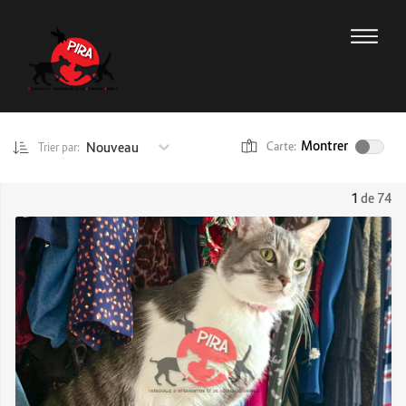
Montrer
Nouveau
Carte:
Trier par:
1
de 74