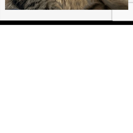
06/08/2026 MULHOUSE LOU BÉBÉ CHAT
30 196
P.I.R.A. est la Patrouille d’Intervention et de Recherche
Animale. C’est une association loi 1908 à but non lucratif,
reconnue d’intérêt général.
Mentions légales
Politique de confidentialité
Retrouvez-nous sur Facebook
Site développé par