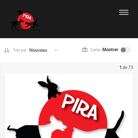
Montrer
Nouveau
Carte:
Trier par:
1
de 73