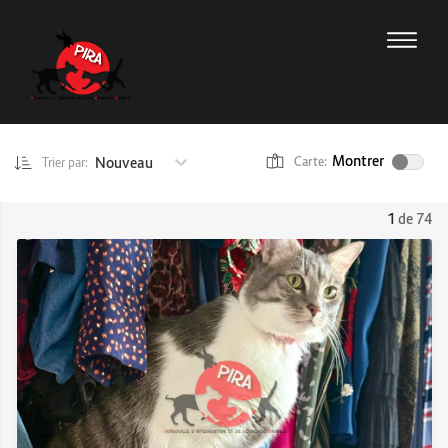
Montrer
Nouveau
Carte:
Trier par:
1
de 74