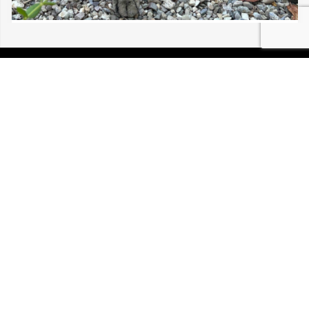
08/08/2026 COLMAR CHAT VU ERRANT
P.I.R.A. est la Patrouille d’Intervention et de Recherche
Animale. C’est une association loi 1908 à but non lucratif,
reconnue d’intérêt général.
Mentions légales
Politique de confidentialité
Retrouvez-nous sur Facebook
Site développé par