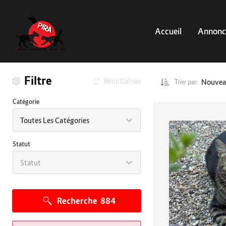
Accueil
Annonc
Filtre
Réinitialiser
Nouve
Trier par:
Catégorie
Toutes Les Catégories
Statut
Statut
Recherche
884