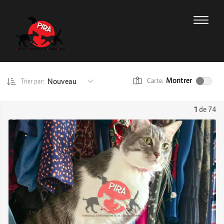
Montrer
Nouveau
Carte:
Trier par:
1
de 74