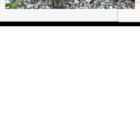
08/08/2026 COLMAR CHAT VU ERRANT
P.I.R.A. est la Patrouille d’Intervention et de Recherche
Animale. C’est une association loi 1908 à but non lucratif,
reconnue d’intérêt général.
Mentions légales
Politique de confidentialité
Retrouvez-nous sur Facebook
Site développé par