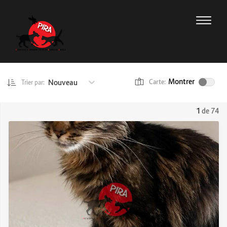
Montrer
Nouveau
Carte:
Trier par:
1
de 74