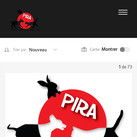
Montrer
Nouveau
Carte:
Trier par:
1
de 73