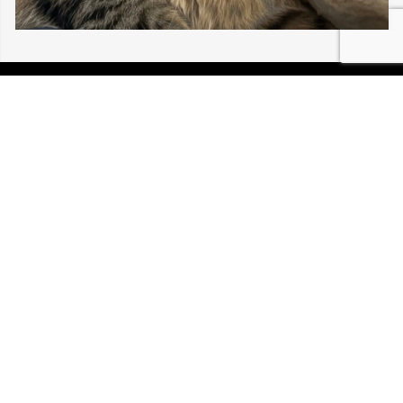
06/08/2026 MULHOUSE LOU BÉBÉ CHAT
30 196
P.I.R.A. est la Patrouille d’Intervention et de Recherche
Animale. C’est une association loi 1908 à but non lucratif,
reconnue d’intérêt général.
Mentions légales
Politique de confidentialité
Retrouvez-nous sur Facebook
Site développé par