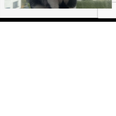
15/07/2026 SAUSHEIM LUCIFER 30 192
P.I.R.A. est la Patrouille d’Intervention et de Recherche
Animale. C’est une association loi 1908 à but non lucratif,
reconnue d’intérêt général.
Mentions légales
Politique de confidentialité
Retrouvez-nous sur Facebook
Site développé par