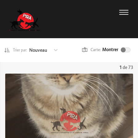
Montrer
Nouveau
Carte:
Trier par:
1
de 73