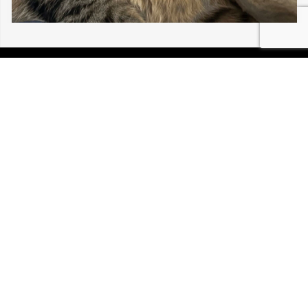
06/08/2026 MULHOUSE LOU BÉBÉ CHAT
30 196
P.I.R.A. est la Patrouille d’Intervention et de Recherche
Animale. C’est une association loi 1908 à but non lucratif,
reconnue d’intérêt général.
Mentions légales
Politique de confidentialité
Retrouvez-nous sur Facebook
Site développé par