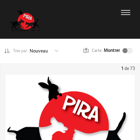
Montrer
Nouveau
Carte:
Trier par:
1
de 73