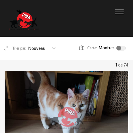
Montrer
Nouveau
Carte:
Trier par:
1
de 74