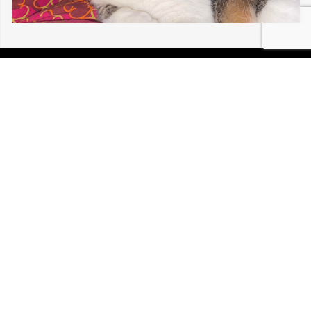
06/08/2026 MULHOUSE NENELLE 30 197
P.I.R.A. est la Patrouille d’Intervention et de Recherche
Animale. C’est une association loi 1908 à but non lucratif,
reconnue d’intérêt général.
Mentions légales
Politique de confidentialité
Retrouvez-nous sur Facebook
Site développé par