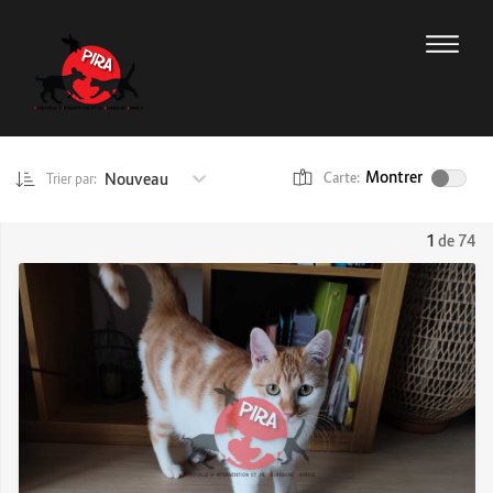
Montrer
Nouveau
Carte:
Trier par:
1
de 74