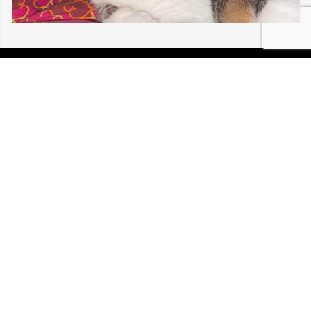
06/08/2026 MULHOUSE NENELLE 30 197
P.I.R.A. est la Patrouille d’Intervention et de Recherche
Animale. C’est une association loi 1908 à but non lucratif,
reconnue d’intérêt général.
Mentions légales
Politique de confidentialité
Retrouvez-nous sur Facebook
Site développé par