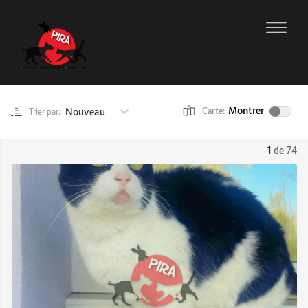
Montrer
Nouveau
Carte:
Trier par:
1
de 74