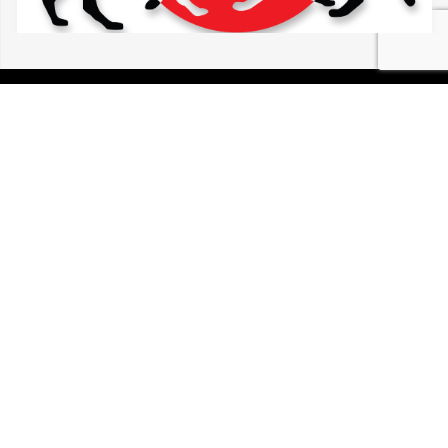
07/08/2026 HIRTZFELDEN CALOPSITTE
VUE ERRANTE
P.I.R.A. est la Patrouille d’Intervention et de Recherche
Animale. C’est une association loi 1908 à but non lucratif,
reconnue d’intérêt général.
Mentions légales
Politique de confidentialité
Retrouvez-nous sur Facebook
Site développé par