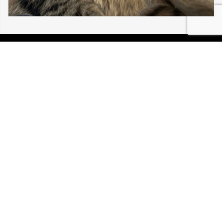
06/08/2026 MULHOUSE LOU BÉBÉ CHAT
30 196
P.I.R.A. est la Patrouille d’Intervention et de Recherche
Animale. C’est une association loi 1908 à but non lucratif,
reconnue d’intérêt général.
Mentions légales
Politique de confidentialité
Retrouvez-nous sur Facebook
Site développé par