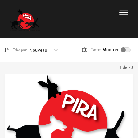
Montrer
Nouveau
Carte:
Trier par:
1
de 73