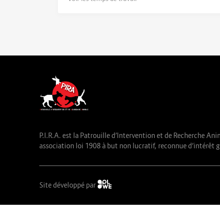
P.I.R.A. est la Patrouille d’Intervention et de Recherche Ani
association loi 1908 à but non lucratif, reconnue d’intérêt g
Site développé par