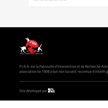
P.I.R.A. est la Patrouille d’Intervention et de Recherche Ani
association loi 1908 à but non lucratif, reconnue d’intérêt g
Site développé par