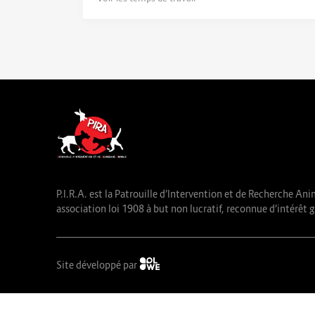
P.I.R.A. est la Patrouille d’Intervention et de Recherche Ani
association loi 1908 à but non lucratif, reconnue d’intérêt g
Site développé par