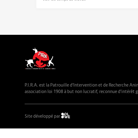
P.I.R.A. est la Patrouille d’Intervention et de Recherche Ani
association loi 1908 à but non lucratif, reconnue d’intérêt g
Site développé par