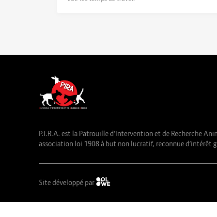
P.I.R.A. est la Patrouille d’Intervention et de Recherche Ani
association loi 1908 à but non lucratif, reconnue d’intérêt g
Site développé par