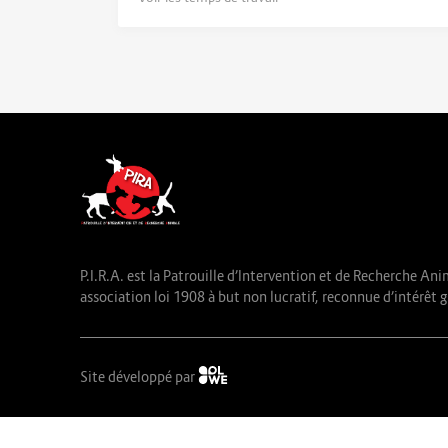
P.I.R.A. est la Patrouille d’Intervention et de Recherche Ani
association loi 1908 à but non lucratif, reconnue d’intérêt g
Site développé par