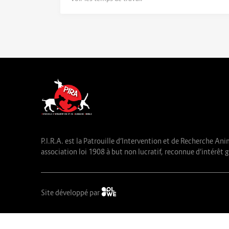
P.I.R.A. est la Patrouille d’Intervention et de Recherche Ani
association loi 1908 à but non lucratif, reconnue d’intérêt g
Site développé par