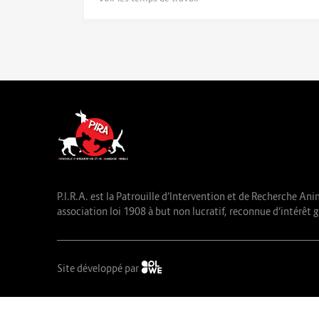
P.I.R.A. est la Patrouille d’Intervention et de Recherche Ani
association loi 1908 à but non lucratif, reconnue d’intérêt g
Site développé par