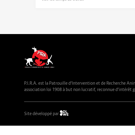
P.I.R.A. est la Patrouille d’Intervention et de Recherche Ani
association loi 1908 à but non lucratif, reconnue d’intérêt g
Site développé par