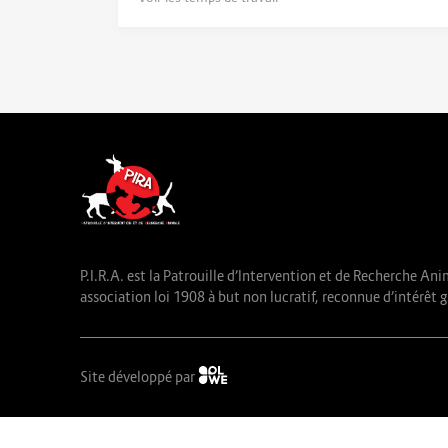
P.I.R.A. est la Patrouille d’Intervention et de Recherche Ani
association loi 1908 à but non lucratif, reconnue d’intérêt g
Site développé par