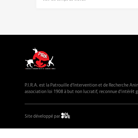
P.I.R.A. est la Patrouille d’Intervention et de Recherche Ani
association loi 1908 à but non lucratif, reconnue d’intérêt g
Site développé par