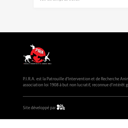
P.I.R.A. est la Patrouille d’Intervention et de Recherche Ani
association loi 1908 à but non lucratif, reconnue d’intérêt g
Site développé par