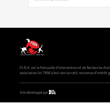
P.I.R.A. est la Patrouille d’Intervention et de Recherche Ani
association loi 1908 à but non lucratif, reconnue d’intérêt g
Site développé par