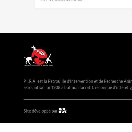
P.I.R.A. est la Patrouille d’Intervention et de Recherche Ani
association loi 1908 à but non lucratif, reconnue d’intérêt g
Site développé par