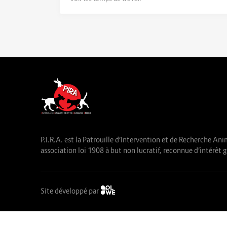
P.I.R.A. est la Patrouille d’Intervention et de Recherche Ani
association loi 1908 à but non lucratif, reconnue d’intérêt g
Site développé par