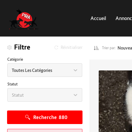
Accueil
Annonc
Filtre
Réinitialiser
Nouve
Trier par:
Catégorie
Toutes Les Catégories
Statut
Statut
Recherche
880