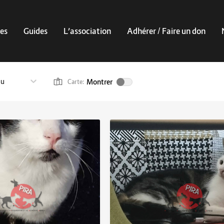
es
Guides
L’association
Adhérer / Faire un don
au
Montrer
Carte: