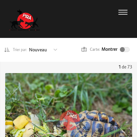
Montrer
Nouveau
Carte:
Trier par:
1
de 73