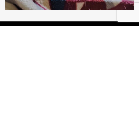
04/08/2026 BETTLACH CHIPIE TORTUE
PERDUE
P.I.R.A. est la Patrouille d’Intervention et de Recherche
Animale. C’est une association loi 1908 à but non lucratif,
reconnue d’intérêt général.
Mentions légales
Politique de confidentialité
Retrouvez-nous sur Facebook
Site développé par