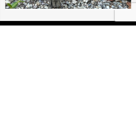
08/08/2026 COLMAR CHAT VU ERRANT
P.I.R.A. est la Patrouille d’Intervention et de Recherche
Animale. C’est une association loi 1908 à but non lucratif,
reconnue d’intérêt général.
Mentions légales
Politique de confidentialité
Retrouvez-nous sur Facebook
Site développé par