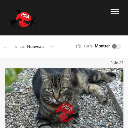
Montrer
Nouveau
Carte:
Trier par:
1
de 74