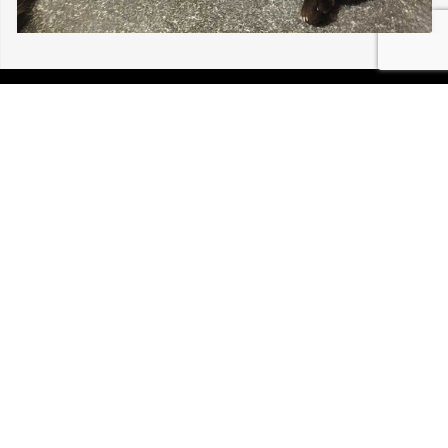
06/08/2026 BLOTZHEIM ALISÉA 30 211
P.I.R.A. est la Patrouille d’Intervention et de Recherche
Animale. C’est une association loi 1908 à but non lucratif,
reconnue d’intérêt général.
Mentions légales
Politique de confidentialité
Retrouvez-nous sur Facebook
Site développé par