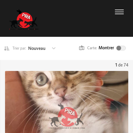
Montrer
Nouveau
Carte:
Trier par:
1
de 74