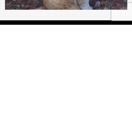
06/08/2026 VILLAGE-NEUF TIBOU 30 214
P.I.R.A. est la Patrouille d’Intervention et de Recherche
Animale. C’est une association loi 1908 à but non lucratif,
reconnue d’intérêt général.
Mentions légales
Politique de confidentialité
Retrouvez-nous sur Facebook
Site développé par