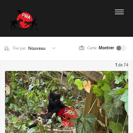
Montrer
Nouveau
Carte:
Trier par:
1
de 74