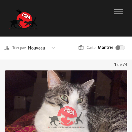
Montrer
Nouveau
Carte:
Trier par:
1
de 74