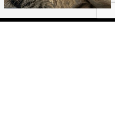
06/08/2026 MULHOUSE LOU BÉBÉ CHAT
30 196
P.I.R.A. est la Patrouille d’Intervention et de Recherche
Animale. C’est une association loi 1908 à but non lucratif,
reconnue d’intérêt général.
Mentions légales
Politique de confidentialité
Retrouvez-nous sur Facebook
Site développé par