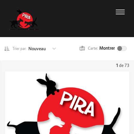
Montrer
Nouveau
Carte:
Trier par:
1
de 73